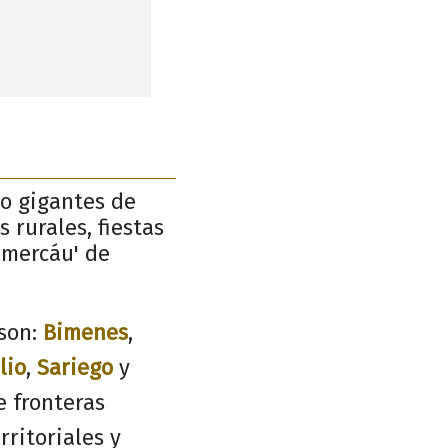
mo gigantes de
 rurales, fiestas
‘mercáu' de
son:
Bimenes
,
lio
,
Sariego
y
e fronteras
rritoriales y