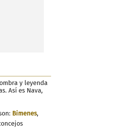
 sombra y leyenda
s. Así es Nava,
son:
Bimenes
,
concejos