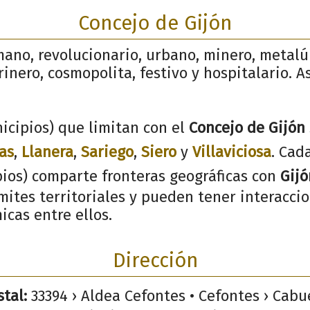
Concejo de Gijón
mano, revolucionario, urbano, minero, metalú
inero, cosmopolita, festivo y hospitalario. As
icipios) que limitan con el
Concejo de Gijón
as
,
Llanera
,
Sariego
,
Siero
y
Villaviciosa
. Cad
pios) comparte fronteras geográficas con
Gijó
ites territoriales y pueden tener interaccio
icas entre ellos.
Dirección
tal:
33394 › Aldea Cefontes • Cefontes › Cabue