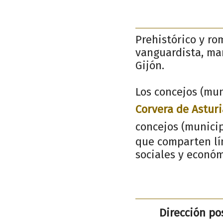
Prehistórico y ro
vanguardista, mar
Gijón.
Los concejos (mun
Corvera de Asturi
concejos (munici
que comparten lím
sociales y económ
Dirección pos