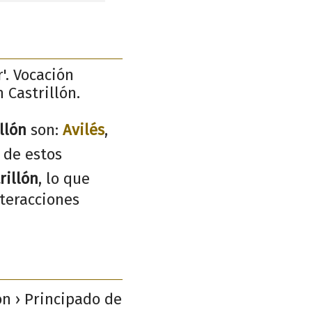
'. Vocación
 Castrillón.
llón
son:
Avilés
,
 de estos
rillón
, lo que
nteracciones
ón › Principado de