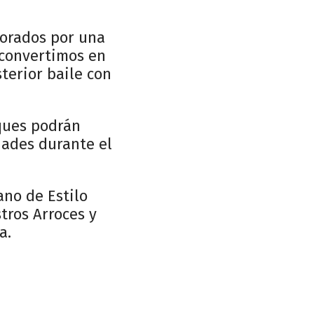
borados por una
o convertimos en
terior baile con
eques podrán
dades durante el
ano de Estilo
tros Arroces y
a.