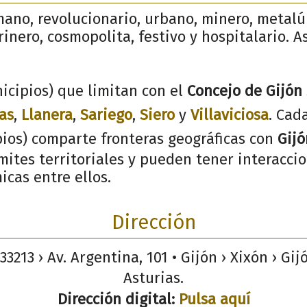
mano, revolucionario, urbano, minero, metalú
inero, cosmopolita, festivo y hospitalario. As
icipios) que limitan con el
Concejo de Gijón
as
,
Llanera
,
Sariego
,
Siero
y
Villaviciosa
. Cad
pios) comparte fronteras geográficas con
Gijó
ites territoriales y pueden tener interaccio
icas entre ellos.
Dirección
33213 › Av. Argentina, 101 • Gijón › Xixón › Gi
Asturias.
Dirección digital:
Pulsa aquí