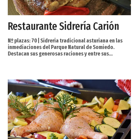
Restaurante Sidrería Carión
Nº plazas: 70 | Sidreria tradicional asturiana en las
inmediaciones del Parque Natural de Somiedo.
Destacan sus generosas raciones y entre sus
especialidades se encuentran el picadillo con setas y
cabrales o la cazuela de pulpo. También parrillas de
carne. Podrá degustar la mejor cocina tradicional de
la zona, destacamos el pote de berzas, la fabada, el
cabritu, las carnes roxas de la zona, gulas y
langostinos, etc. Nos encontramos a la entrada de
Pola de Somied