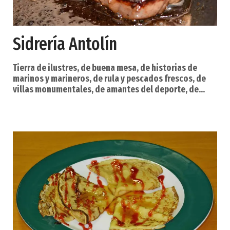
Sidrería Antolín
Tierra de ilustres, de buena mesa, de historias de
marinos y marineros, de rula y pescados frescos, de
villas monumentales, de amantes del deporte, de
astilleros, de buena leche, de castros e historias
celtas. Así es Navia. Un río marca su vida, el Navia, que
desemboca en forma de poderosa ría en la capital del
municipio, la villa de Navia, un apacible lugar en el que
se come estupendamente, y donde se pueden
practicar todo tipo de deportes náuti