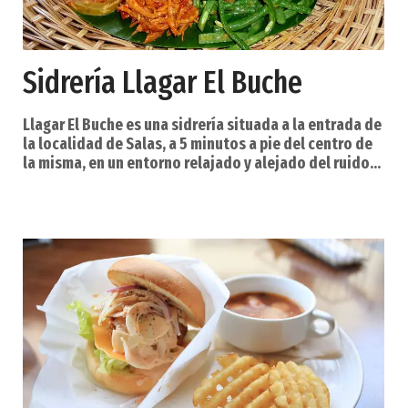
Sidrería Llagar El Buche
Llagar El Buche es una sidrería situada a la entrada de
la localidad de Salas, a 5 minutos a pie del centro de
la misma, en un entorno relajado y alejado del ruido
de la ciudad. Disponemos de amplios y confortables
comedores, con capacidad de hasta 180 personas,
para la celebración de todo tipo de eventos
familiares, (bautizos, comuniones, cumpleaños), y
sociales, ( comidas de empresa, espichas, etc.).
Disponemos también de un amplio y cómodo apa