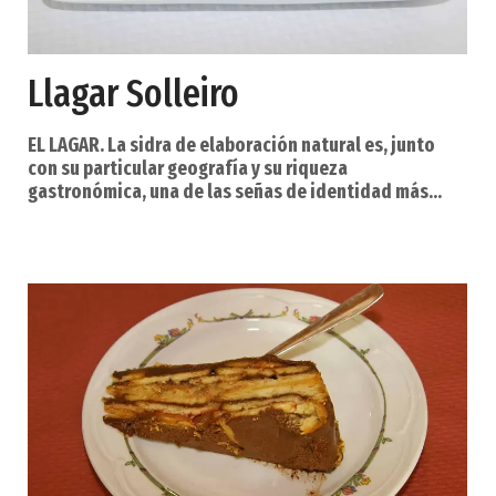
Llagar Solleiro
EL LAGAR. La sidra de elaboración natural es, junto
con su particular geografía y su riqueza
gastronómica, una de las señas de identidad más
reconocidas, y reconocibles, de Asturias. El proceso
de elaboración de la sidra natural se lleva a cabo en
los lagares, edificaciones que albergan en su interior
las prensas y bodegas utilizadas para la fabricación
de la sidra. En la Sidrería Solleiro contamos con una
plantación propia de cinco hectáreas, en