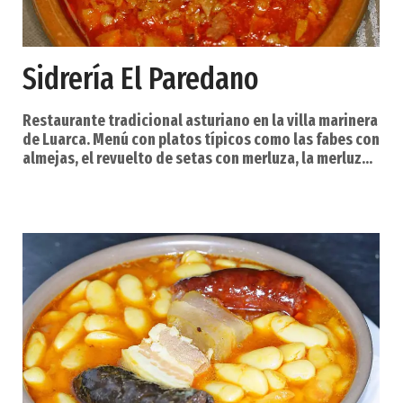
Sidrería El Paredano
Restaurante tradicional asturiano en la villa marinera
de Luarca. Menú con platos típicos como las fabes con
almejas, el revuelto de setas con merluza, la merluza
a la sidra, los escalopines al cabrales y los postres
caseros. Especialidades: Calamares en su tinta -
Bonito - Lamprea - Jabalí. Servicios: Calefacción Aire
acondicionado Wifi Admite tarjetas de crédito Cocina
tradicional clásica Transporte público 500 m. Mar, Río
y Montaña, conforman