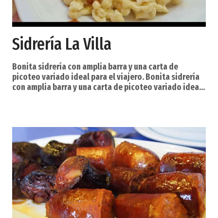
Sidrería La Villa
Bonita sidrería con amplia barra y una carta de
picoteo variado ideal para el viajero. Bonita sidrería
con amplia barra y una carta de picoteo variado ideal
para el viajero. Si hubiera que escoger un plato
protagonista posiblemente sea la merluza, preparada
de muchas maneras diferentes. Buenos oricios, setas
y caza en temporada. Ambiente agradable y buen
servicio. . Especialidades: Pescados y mariscos del
Cantábrico. Servicios: Calefacción Aire a