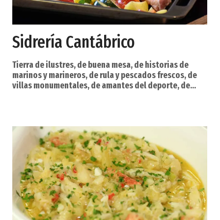
Sidrería Cantábrico
Tierra de ilustres, de buena mesa, de historias de
marinos y marineros, de rula y pescados frescos, de
villas monumentales, de amantes del deporte, de
astilleros, de buena leche, de castros e historias
celtas. Así es Navia. Un río marca su vida, el Navia, que
desemboca en forma de poderosa ría en la capital del
municipio, la villa de Navia, un apacible lugar en el que
se come estupendamente, y donde se pueden
practicar todo tipo de deportes náuti