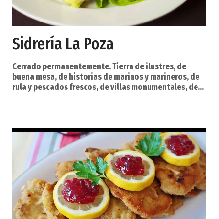
Sidrería La Poza
Cerrado permanentemente. Tierra de ilustres, de
buena mesa, de historias de marinos y marineros, de
rula y pescados frescos, de villas monumentales, de
amantes del deporte, de astilleros, de buena leche,
de castros e historias celtas. Así es Navia. Un río
marca su vida, el Navia, que desemboca en forma de
poderosa ría en la capital del municipio, la villa de
Navia, un apacible lugar en el que se come
estupendamente, y donde se pueden practicar to