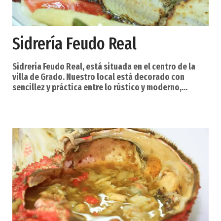
Sidrería Feudo Real
Sidreria Feudo Real, está situada en el centro de la
villa de Grado. Nuestro local está decorado con
sencillez y práctica entre lo rústico y moderno,
siempre buscando que nuestros amigos y clientes se
sientan lo más agusto posible en un ambiente
acogedor y desenfadado, siempre regado por la
bebida mas tradicional de Asturias… la sidra.
Asómese a nuestras instalaciones y descubrirá
nuestra filosofía y sobre todo nuestra oferta
gastronómica. Le ani