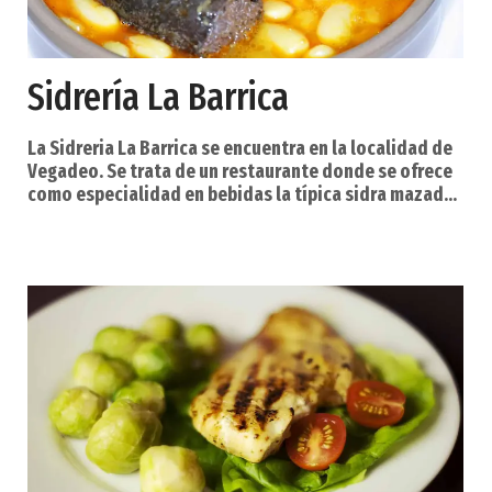
Sidrería La Barrica
La Sidreria La Barrica se encuentra en la localidad de
Vegadeo. Se trata de un restaurante donde se ofrece
como especialidad en bebidas la típica sidra mazada
al momento. También ofrecen vinos y tapeo y en el que
puedes degustar cocina casera asturiana con
especialidades como huevos al plato en cazuela de
barro (plato compuesto de zorza, patatas fritas y
huevo frito roto cubriendo estos ingredientes) y toda
clase de carnes a la parrilla. Ofrecen