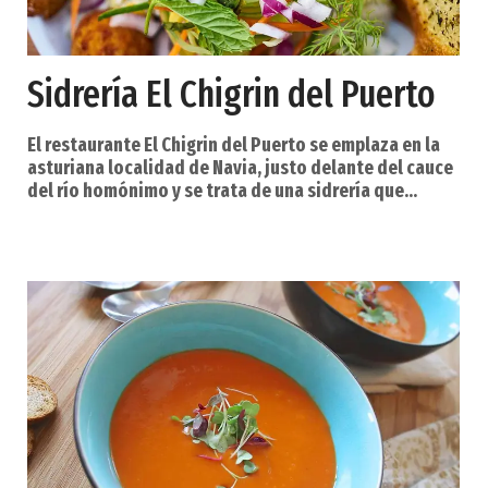
Sidrería El Chigrin del Puerto
El restaurante El Chigrin del Puerto se emplaza en la
asturiana localidad de Navia, justo delante del cauce
del río homónimo y se trata de una sidrería que
contiene la cocina tradicional astur y elaboraciones
que saben a la otra punta del mundo. La calidad y la
frescura son los pilares del planteamiento culinario
del restaurante El Chigrin del Puerto. Acompañado de
sidra o un buen albariño, podrás deleitarte con
pescados frescos diarios directos