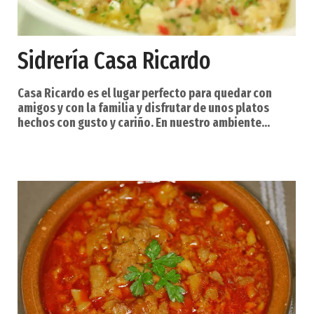
Sidrería Casa Ricardo
Casa Ricardo es el lugar perfecto para quedar con
amigos y con la familia y disfrutar de unos platos
hechos con gusto y cariño. En nuestro ambiente
relajado, podrá disfrutar de una gran selección de
platos y bebidas. Con un equilibrio perfecto entre
diseño, un ambiente cálido y elegancia, Casa Ricardo
es el lugar ideal para probar unos escalopines o uno
menudo preparados a la perfección. Solo tiene que
llamarnos para reservar una mesa. Lo más imp