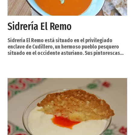
Sidrería El Remo
Sidrería El Remo está situado en el privilegiado
enclave de Cudillero, un hermoso pueblo pesquero
situado en el occidente asturiano. Sus pintorescas
casas cuelgan de la montaña a modo de anfiteatro
sobre el mar. En Sidrería El Remo ponemos a su
disposición nuestras instalaciones, tanto interiores
como exteriores, formadas por la sidrería en el piso
inferior, el comedor acristalado del piso superior con
impresionantes vistas al puerto y la montaña