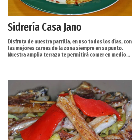
Sidrería Casa Jano
Disfruta de nuestra parrilla, en uso todos los días, con
las mejores carnes de la zona siempre en su punto.
Nuestra amplia terraza te permitirá comer en medio
de un entorno agradable y tranquilo. Si lo prefieres
disponemos de un amplio comedor o nuestro
cociqeto comedor corredor, ambos acondicionados.
Cada mes sorteamos entre nuestros suscriptores un
menú especial para 2 personas con entarnte, arroz con
bugre y postre. En Casa Jano llevamos más d