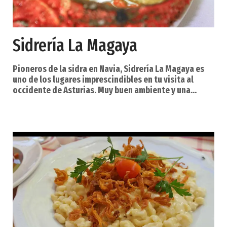
Sidrería La Magaya
Pioneros de la sidra en Navia, Sidrería La Magaya es
uno de los lugares imprescindibles en tu visita al
occidente de Asturias. Muy buen ambiente y una
cocina tradicional muy cuidada que valora
sobremanera los mejores productos, pero que no
renuncia a la incorporación de platos más atrevidos y
divertidos para evitar la rutina a nuestros clientes.
Para degustar un culín de sidra y sentir el ambiente
cálido y acogedor de la villa naviega. Tanto en l