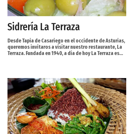
Sidrería La Terraza
Desde Tapia de Casariego en el occidente de Asturias,
queremos invitaros a visitar nuestro restaurante, La
Terraza. Fundada en 1940, a día de hoy La Terraza es
uno de los referentes en la hostelería de la zona
occidental Asturiana, donde la protagonista, aparte
de nuestra cocina tradicional y nuestras raciones y
tapas, es la terraza-comedor y su emblema, la
higuera. Originalmente la terraza era abierta, pero
para adaptarnos a unos nuevos tiempos