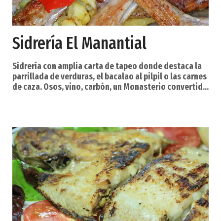
Sidrería El Manantial
Sidrería con amplia carta de tapeo donde destaca la
parrillada de verduras, el bacalao al pilpil o las carnes
de caza. Osos, vino, carbón, un Monasterio convertido
en Parador, un bosque como Muniellos, una Reserva
de la Biosfera y un sinfín de lugares recónditos en el
municipio más extenso de Asturias y uno de los más
grandes de España. Así es Cangas del Narcea. El mayor
concejo de Asturias es también uno de los que posee
una naturaleza más pródi