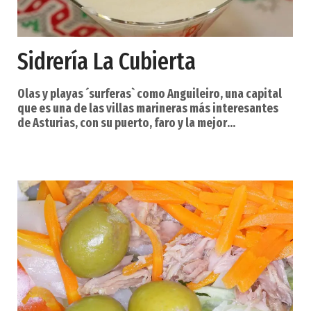
Sidrería La Cubierta
Olas y playas ´surferas` como Anguileiro, una capital
que es una de las villas marineras más interesantes
de Asturias, con su puerto, faro y la mejor
gastronomía del Cantábrico, palacios y casas
blasonadas, las lagunas de Salave, castros… Así es
Tapia de Casariego. Las mareas y las olas forman parte
de su intenso paisaje. Es Tapia de Casariego,
municipio de costa en el occidente de Asturias,
famoso por la calidad y belleza de sus playas —
Serantes