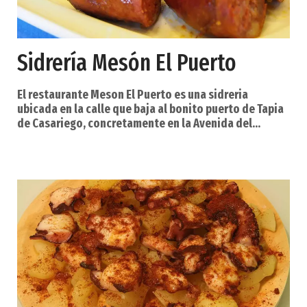
Sidrería Mesón El Puerto
El restaurante Meson El Puerto es una sidreria
ubicada en la calle que baja al bonito puerto de Tapia
de Casariego, concretamente en la Avenida del
Muelle. . Estamos especializados en comida casera
asturiana, carnes, pescados del Cantábrico y también
realizamos paellas por encargo. Ahora además
disponemos de parrilla. Olas y playas ´surferas` como
Anguileiro, una capital que es una de las villas
marineras más interesantes de Asturias, con su puer